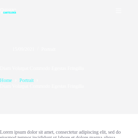
Skip
to
content
15/09/2021
Portrait
Diam Volutpat Commodo Egestas Fringilla
Home
Portrait
Diam Volutpat Commodo Egestas Fringilla
Lorem ipsum dolor sit amet, consectetur adipiscing elit, sed do
eiusmod tempor incididunt ut labore et dolore magna aliqua.