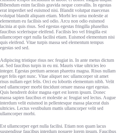
Bibendum enim facilisis gravida neque convallis. In egestas
erat imperdiet sed euismod nisi. Blandit volutpat maecenas
volutpat blandit aliquam etiam. Morbi leo urna molestie at
elementum eu facilisis sed odio. Arcu non odio euismod
lacinia at quis risus. Sed egestas egestas fringilla phasellus
faucibus scelerisque eleifend. Facilisis leo vel fringilla est
ullamcorper eget nulla facilisi etiam. Euismod elementum nisi
quis eleifend. Vitae turpis massa sed elementum tempus
egestas sed sed.
Adipiscing tristique risus nec feugiat in. In ante metus dictum
at. Sed faucibus turpis in eu mi. Mauris vitae ultricies leo
integer. Egestas pretium aenean pharetra magna. Risus nullam
eget felis eget nunc. Vitae aliquet nec ullamcorper sit amet
risus nullam eget felis. Orci eu lobortis elementum nibh. Velit
sed ullamcorper morbi tincidunt ornare massa eget egestas.
Quis hendrerit dolor magna eget est lorem ipsum. Donec
massa sapien faucibus et molestie ac feugiat sed lectus. Augue
interdum velit euismod in pellentesque massa placerat duis
ultricies. Lectus vestibulum mattis ullamcorper velit sed
ullamcorper morbi.
Est ullamcorper eget nulla facilisi. Etiam non quam lacus
suspendisse faucibus interdum posuere lorem ipsum. Faucibus