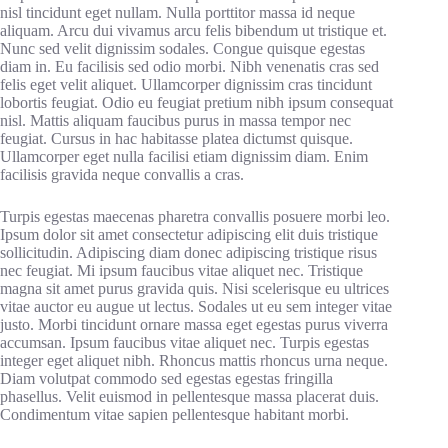
nisl tincidunt eget nullam. Nulla porttitor massa id neque
aliquam. Arcu dui vivamus arcu felis bibendum ut tristique et.
Nunc sed velit dignissim sodales. Congue quisque egestas
diam in. Eu facilisis sed odio morbi. Nibh venenatis cras sed
felis eget velit aliquet. Ullamcorper dignissim cras tincidunt
lobortis feugiat. Odio eu feugiat pretium nibh ipsum consequat
nisl. Mattis aliquam faucibus purus in massa tempor nec
feugiat. Cursus in hac habitasse platea dictumst quisque.
Ullamcorper eget nulla facilisi etiam dignissim diam. Enim
facilisis gravida neque convallis a cras.
Turpis egestas maecenas pharetra convallis posuere morbi leo.
Ipsum dolor sit amet consectetur adipiscing elit duis tristique
sollicitudin. Adipiscing diam donec adipiscing tristique risus
nec feugiat. Mi ipsum faucibus vitae aliquet nec. Tristique
magna sit amet purus gravida quis. Nisi scelerisque eu ultrices
vitae auctor eu augue ut lectus. Sodales ut eu sem integer vitae
justo. Morbi tincidunt ornare massa eget egestas purus viverra
accumsan. Ipsum faucibus vitae aliquet nec. Turpis egestas
integer eget aliquet nibh. Rhoncus mattis rhoncus urna neque.
Diam volutpat commodo sed egestas egestas fringilla
phasellus. Velit euismod in pellentesque massa placerat duis.
Condimentum vitae sapien pellentesque habitant morbi.