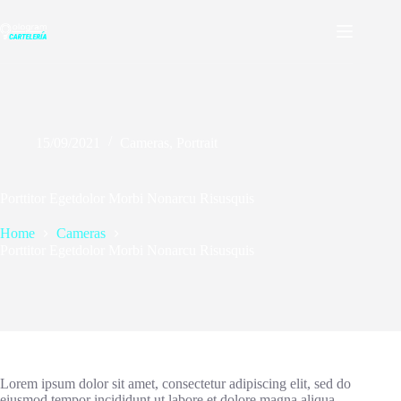
Skip
to
content
15/09/2021
Cameras
,
Portrait
Porttitor Egetdolor Morbi Nonarcu Risusquis
Home
Cameras
Porttitor Egetdolor Morbi Nonarcu Risusquis
Lorem ipsum dolor sit amet, consectetur adipiscing elit, sed do
eiusmod tempor incididunt ut labore et dolore magna aliqua.