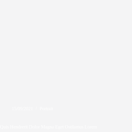
Skip
to
content
15/09/2021
Portrait
Quis Hendrerit Dolor Magna Eget Ostilamus Lorem