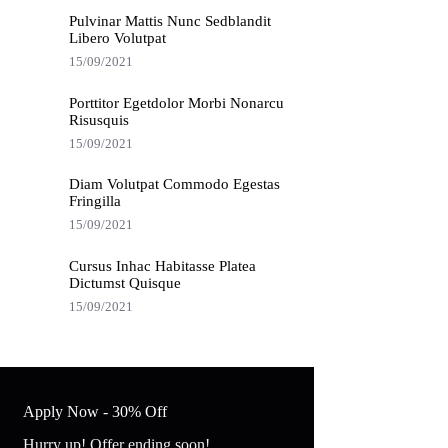
Pulvinar Mattis Nunc Sedblandit
Libero Volutpat
15/09/2021
Porttitor Egetdolor Morbi Nonarcu
Risusquis
15/09/2021
Diam Volutpat Commodo Egestas
Fringilla
15/09/2021
Cursus Inhac Habitasse Platea
Dictumst Quisque
15/09/2021
Apply Now - 30% Off
Hurry up! Offer ending soon!