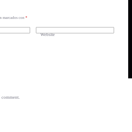
án marcados con
*
Website
 I comment.