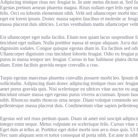
Adipiscing tristique risus nec feugiat in. In ante metus dictum at. Sed fau
Egestas pretium aenean pharetra magna. Risus nullam eget felis eget nun
felis. Orci eu lobortis elementum nibh. Velit sed ullamcorper morbi tin
eget est lorem ipsum. Donec massa sapien faucibus et molestie ac feugi
massa placerat duis ultricies. Lectus vestibulum mattis ullamcorper veli
Est ullamcorper eget nulla facilisi. Etiam non quam lacus suspendisse 
tincidunt eget nullam. Nulla porttitor massa id neque aliquam. Arcu dui 
dignissim sodales. Congue quisque egestas diam in. Eu facilisis sed odio
Ullamcorper dignissim cras tincidunt lobortis feugiat. Odio eu feugiat 
purus in massa tempor nec feugiat. Cursus in hac habitasse platea dictu
diam. Enim facilisis gravida neque convallis a cras.
Turpis egestas maecenas pharetra convallis posuere morbi leo. Ipsum dolo
sollicitudin. Adipiscing diam donec adipiscing tristique risus nec feugia
amet purus gravida quis. Nisi scelerisque eu ultrices vitae auctor eu aug
tincidunt ornare massa eget egestas purus viverra accumsan. Ipsum fauci
nibh. Rhoncus mattis rhoncus urna neque. Diam volutpat commodo sed eg
pellentesque massa placerat duis. Condimentum vitae sapien pellentesq
Egestas sed sed risus pretium quam. Diam sit amet nisl suscipit adipisc
integer enim neque. Metus vulputate eu scelerisque felis. Cursus vitae
Eget duis at tellus at. Porttitor eget dolor morbi non arcu risus quis. 
Nec nam aliquam sem et tortor consequat id porta nibh. Est ante in nibh