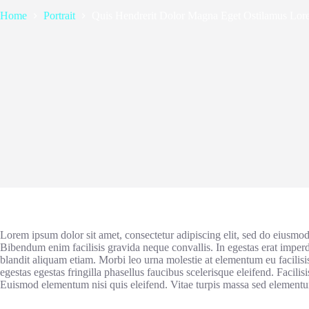
Home
Portrait
Quis Hendrerit Dolor Magna Eget Ostilamus Lor
Lorem ipsum dolor sit amet, consectetur adipiscing elit, sed do eiusmod
Bibendum enim facilisis gravida neque convallis. In egestas erat imper
blandit aliquam etiam. Morbi leo urna molestie at elementum eu facilisi
egestas egestas fringilla phasellus faucibus scelerisque eleifend. Facilisis
Euismod elementum nisi quis eleifend. Vitae turpis massa sed element