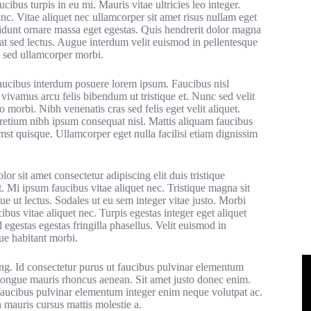
cibus turpis in eu mi. Mauris vitae ultricies leo integer.
c. Vitae aliquet nec ullamcorper sit amet risus nullam eget
cidunt ornare massa eget egestas. Quis hendrerit dolor magna
at sed lectus. Augue interdum velit euismod in pellentesque
t sed ullamcorper morbi.
faucibus interdum posuere lorem ipsum. Faucibus nisl
vivamus arcu felis bibendum ut tristique et. Nunc sed velit
 morbi. Nibh venenatis cras sed felis eget velit aliquet.
pretium nibh ipsum consequat nisl. Mattis aliquam faucibus
mst quisque. Ullamcorper eget nulla facilisi etiam dignissim
r sit amet consectetur adipiscing elit duis tristique
t. Mi ipsum faucibus vitae aliquet nec. Tristique magna sit
ue ut lectus. Sodales ut eu sem integer vitae justo. Morbi
bus vitae aliquet nec. Turpis egestas integer eget aliquet
estas egestas fringilla phasellus. Velit euismod in
ue habitant morbi.
ing. Id consectetur purus ut faucibus pulvinar elementum
 congue mauris rhoncus aenean. Sit amet justo donec enim.
Ut faucibus pulvinar elementum integer enim neque volutpat ac.
 mauris cursus mattis molestie a.