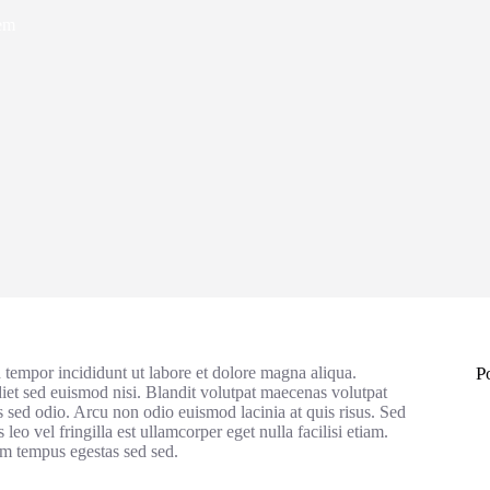
em
 tempor incididunt ut labore et dolore magna aliqua.
P
diet sed euismod nisi. Blandit volutpat maecenas volutpat
s sed odio. Arcu non odio euismod lacinia at quis risus. Sed
 leo vel fringilla est ullamcorper eget nulla facilisi etiam.
um tempus egestas sed sed.